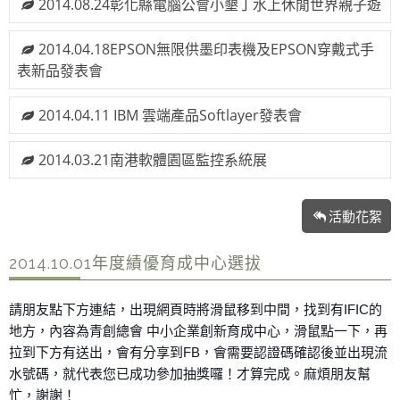
2014.08.24彰化縣電腦公會小墾丁水上休閒世界親子遊
2014.04.18EPSON無限供墨印表機及EPSON穿戴式手
表新品發表會
2014.04.11 IBM 雲端產品Softlayer發表會
2014.03.21南港軟體園區監控系統展
活動花絮
2014.10.01年度績優育成中心選拔
請朋友點下方連結，出現網頁時將滑鼠移到中間，找到有IFIC的
地方，內容為青創總會 中小企業創新育成中心，滑鼠點一下，再
拉到下方有送出，會有分享到FB，會需要認證碼確認後並出現流
水號碼，就代表您已成功參加抽獎囉！才算完成。麻煩朋友幫
忙，謝謝！