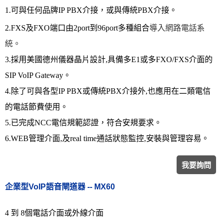
1.可與任何品牌
IP PBX介接，或與傳統PBX介接。
2.FXS及FXO端口由2port到96port多種組合
導入網路電話系
統。
3.採用美國德州儀器晶片設計,具備多E1或多FXO/FXS介面的
SIP VoIP Gateway。
4.除了可與各型IP PBX或傳統PBX介接外,也應用在二類電信
的電話節費使用。
5.已完成NCC電信規範認證，符合安規要求。
6.WEB管理介面,及real time通話狀態監控,安裝與管理容易。
我要詢問
企業型VoIP語音閘道器 --
MX60
4 到 8個電話介面或外線介面