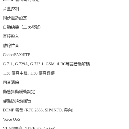
音量控制
同步振鈴設定
自動總機（二次撥號）
直接撥入
離線忙音
Codec/FAX/RTP
G.711, G.729A, G.723.1, GSM, iLBC等語音編解碼
T.38 傳真中繼, T.30 傳真透傳
回音消除
動態抖動緩衝設定
靜態防抖動緩衝
DTMF 轉發 (RFC 2833, SIP/INFO, 帶內)
Voice QoS
VLAN標籤（IEEE 802.1p tag）