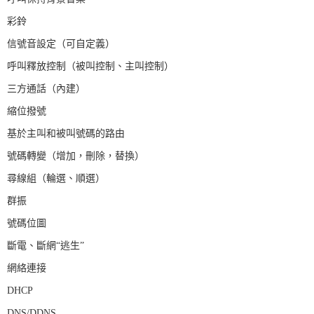
彩鈴
信號音設定（可自定義）
呼叫釋放控制（被叫控制、主叫控制）
三方通話（內建）
縮位撥號
基於主叫和被叫號碼的路由
號碼轉變（增加，刪除，替換）
尋線組（輪選、順選）
群振
號碼位圖
斷電、斷網“逃生”
網絡連接
DHCP
DNS/DDNS