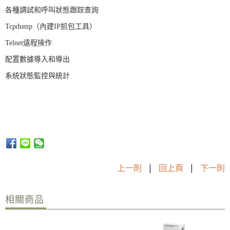
各種調試和呼叫狀態跟踪查詢
Tcpdump（內建IP抓包工具）
Telnet遠程操作
配置數據導入和導出
系統狀態監控與統計
上一則
|
回上頁
|
下一則
相關商品