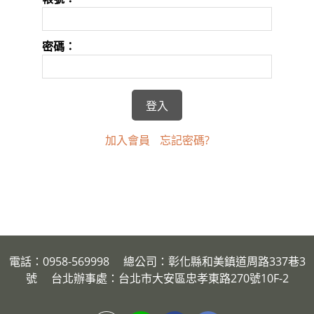
密碼：
加入會員
忘記密碼?
電話：0958-569998 總公司：彰化縣和美鎮道周路337巷3
號 台北辦事處：台北市大安區忠孝東路270號10F-2