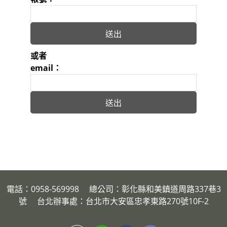
或者
email：
電話：0958-569998 總公司：彰化縣和美鎮道周路337巷3
號 台北辦事處：台北市大安區忠孝東路270號10F-2